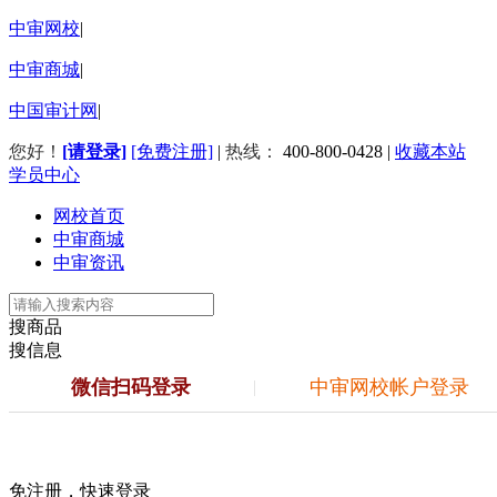
中审网校
|
中审商城
|
中国审计网
|
您好！
[请登录]
[免费注册]
|
热线：
400-800-0428
|
收藏本站
学员中心
网校首页
中审商城
中审资讯
搜商品
搜信息
微信扫码登录
中审网校帐户登录
|
免注册，快速登录