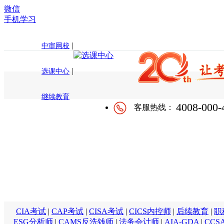
微信
手机学习
|
中审网校
|
选课中心
继续教育
4008-000-
客服热线：
CIA考试
|
CAP考试
|
CISA考试
|
CICS内控师
|
后续教育
|
职
ESG分析师
|
CAMS反洗钱师
|
法务会计师
|
AIA-GDA
|
CCS