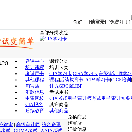
你好！
[请登录]
[免费注册]
全部分类
收起
选课中心
课程分类
428
培训课程
培训卡类
考试用书
CIA学习卡
|
CISA学习卡
|
高级审计师学习
其他课程
课程
|
后续教育卡
|
FCPA学习卡
|
CICS培训
|
淘宝店
计
|
AGRC&LIBF
汇款信息
考试用书
中审网校
CIA考试用书
|
审计师考试用书
|
审计实务
CIA报名
其它商品
后续教育
其他商品
兑换商品
淘宝店
称评审
|
高级审计师
|
综合资讯
汇款信息
A考试
|
CRMA考试
|
AAIA考试