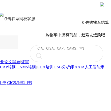
0
去购物车结算
购物车中没有商品，赶紧去选购吧！
卡
|
论文辅导
|
评审
CAP培训
|
CAMS培训
|
GDA培训
|
ESG分析师
|
AAIA人工智能审
用书
|
CICS考试用书