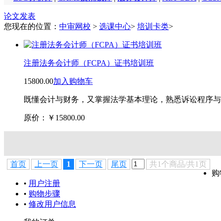
论文发表
您现在的位置：
中审网校
>
选课中心
>
培训卡类
>
注册法务会计师（FCPA）证书培训班
15800.00
加入购物车
既懂会计与财务，又掌握法学基本理论，熟悉诉讼程序与
原价：￥
15800.00
首页
上一页
1
下一页
尾页
共1个商品/共1页
购
•
用户注册
•
购物步骤
•
修改用户信息