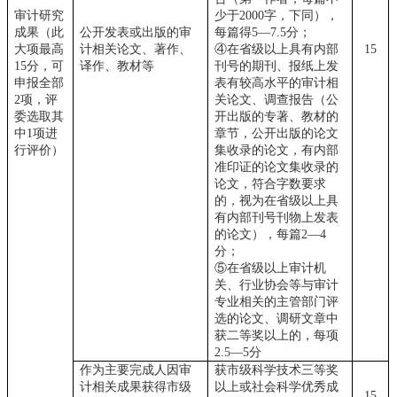
审计研究
少于2000字，下同），
成果（此
公开发表或出版的审
每篇得5—7.5分；
大项最高
计相关论文、著作、
④在省级以上具有内部
15
15分，可
译作、教材等
刊号的期刊、报纸上发
申报全部
表有较高水平的审计相
2项，评
关论文、调查报告（公
委选取其
开出版的专著、教材的
中1项进
章节，公开出版的论文
行评价）
集收录的论文，有内部
准印证的论文集收录的
论文，符合字数要求
的，视为在省级以上具
有内部刊号刊物上发表
的论文），每篇2—4
分；
⑤在省级以上审计机
关、行业协会等与审计
专业相关的主管部门评
选的论文、调研文章中
获二等奖以上的，每项
2.5—5分
作为主要完成人因审
获市级科学技术三等奖
计相关成果获得市级
以上或社会科学优秀成
15