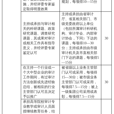
规划，每项得10—15分
施，并经评委专家鉴
定取得明显效果
主持或承担由省审计
厅、省直相关部门、市
主持或承担与审计相
级党委政府以上单位
关的科研课题、政策
（包括所属审计科研机
研究课题、调查研究
构、审计学会、内部审
课题，其成果对审计
计协会，下同）下达的
30
或相关工作具有指导
课题，每项得
10—30
意义，并经评委专家
分；主持或承担由市级
鉴定认可
审计机关及市直相关部
门下达的课题，每项得5
—15分
在主持一个行业或一
被省级以上业务主管部
个大中型企业的审计
门认可或采用，每项得
工作期间，有过审计
15—30分；被市级业务
方法创新或先进经验
主管部门认可或采用，
30
总结，被相应的行业
每项得7.5—15分；被上
主管部门认可且决定
一级集团公司采用或表
予以推广
彰，每项得7.5—15分
承担高等院校审计专
业教学或审计人员面
授继续教育任务，结