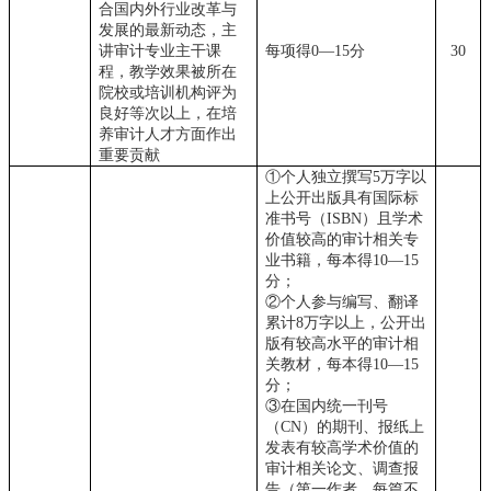
合国内外行业改革与
发展的最新动态，主
讲审计专业主干课
每项得
0—15分
30
程，教学效果被所在
院校或培训机构评为
良好等次以上，在培
养审计人才方面作出
重要贡献
①个人独立撰写5万字以
上公开出版具有国际标
准书号（ISBN）且学术
价值较高的审计相关专
业书籍，每本得10—15
分；
②个人参与编写、翻译
累计8万字以上，公开出
版有较高水平的审计相
关教材，每本得10—15
分；
③在国内统一刊号
（CN）的期刊、报纸上
发表有较高学术价值的
审计相关论文、调查报
告（第一作者，每篇不