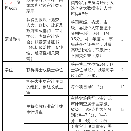
cn.com
资
类专家库成员得1分；入
家级和省级审计类专
库成员
选全省大数据审计人才
家库
库得0.5分
获得县级以上党委、
获国家级、省级、市
人大、政协、政府及
级、县级个人荣誉证书
政府组成部门（审计
分别得
3分、2分、1分、
学会、内部审计协
荣誉称号
0.5分。同一年度同一事
3
会）颁发荣誉证书
项获多个证书的，以最
（包括政治性、专业
高级别为准，不累计；
性、经济性相关荣
不同类荣誉可累计
誉）
获得博士学位得
2分，硕
学位
获得博士或硕士学位
士学位得1分。以最高学
2
位为准，不累计
担任大中型审计项目
的组长、副组长或主
每个项目得
0—3分
15
审
主持实施的行业审计或
审计调查属于国家级、
主持实施行业审计或
省级、市级或县级的分
15
审计调查
别得
0—7.5分、0—5
分、0—4分、0—3分
专案审计项目由审计署