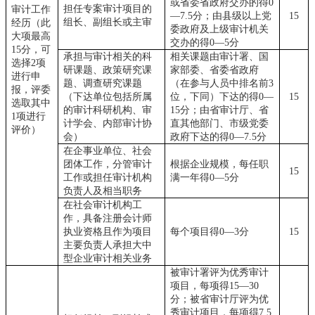
或省委省政府交办的得
0
担任专案审计项目的
审计工作
—7.5分；由县级以上党
15
组长、副组长或主审
经历（此
委政府及上级审计机关
大项最高
交办的得0—5分
15分，可
承担与审计相关的科
相关课题由审计署、国
选择2项
研课题、政策研究课
家部委、省委省政府
进行申
题、调查研究课题
（在参与人员中排名前
3
报，评委
（下达单位包括所属
位，下同）下达的得0—
15
选取其中
的审计科研机构、审
15分；由省审计厅、省
1项进行
计学会、内部审计协
直其他部门、市级党委
评价）
会）
政府下达的得0—7.5分
在企事业单位、社会
团体工作，分管审计
根据企业规模，每任职
15
工作或担任审计机构
满一年得
0—5分
负责人及相当职务
在社会审计机构工
作，具备注册会计师
执业资格且作为项目
每个项目得
0—3分
15
主要负责人承担大中
型企业审计相关业务
被审计署评为优秀审计
项目，每项得
15—30
分；被省审计厅评为优
秀审计项目，每项得7.5