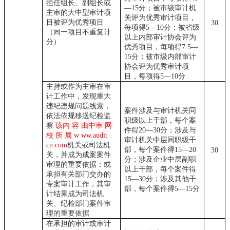
担任组长、副组长或
—15分；被市级审计机
主审的大中型审计项
关评为优秀审计项目，
目被评为优秀项目
30
每项得5—10分；被省级
（同一项目不重复计
以上内部审计协会评为
分）
优秀项目，每项得7.5—
15分；被市级内部审计
协会评为优秀审计项
目，每项得5—10分
主持或作为主审在审
计工作中，发现重大
违纪违规问题线索，
案件涉及与审计机关同
依法依规移送纪检监
职级以上干部，每个案
察
该内 容 由中审 网
件得
20—30分；涉及与
校 所 属 w ww.audit
审计机关中层同职级干
cn.com
机关或司法机
部，每个案件得15—20
30
关，并成为成案案件
分；涉及企业中层副职
审理的重要依据；或
以上干部，每个案件得
承担有关部门交办的
15—30分；涉及其他干
专案审计工作，其审
部，每个案件得5—15分
计结果成为司法机
关、纪检部门案件审
理的重要依据
在承担的审计或审计