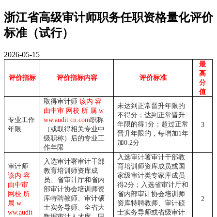
浙江省高级审计师职务任职资格量化评价
标准（试行）
2026-05-15
最
高
评价指标
评价指标内容
评价标准
分
值
取得审计师
该内 容
未达到正常晋升年限的
由中审 网校 所 属 w
不得分；达到正常晋升
专业工作
ww.audit cn.com
职称
年限的得
1分；超过正常
3
年限
（或取得相关专业中
晋升年限的，每增加1年
级职称）后的专业工
加0.2分
作年限
入选审计署审计干部教
入选审计署审计干部
审计师
育培训师资库成员或国
教育培训师资库成
该内 容
家级审计类专家库成员
员、省审计厅和省内
由中审
得
2分；入选省审计厅和
部审计协会培训师资
网校 所
省内部审计协会培训师
库特聘教师、审计硕
2
属 w
资库特聘教师、审计硕
士实务导师、全省大
ww.audit
士实务导师或省级审计
数据审计人才库、国