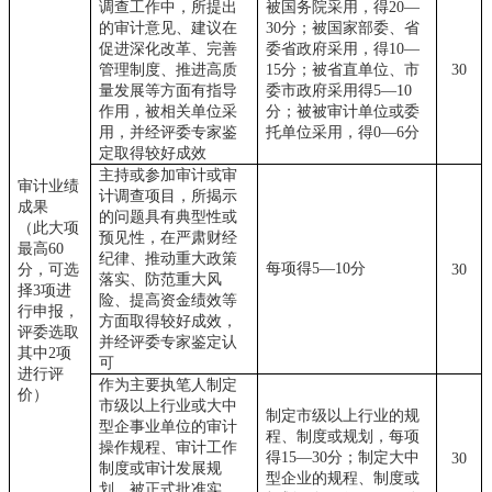
调查工作中，所提出
被国务院采用，得
20—
的审计意见、建议在
30分；被国家部委、省
促进深化改革、完善
委省政府采用，得10—
管理制度、推进高质
15分；被省直单位、市
30
量发展等方面有指导
委市政府采用得5—10
作用，被相关单位采
分；被被审计单位或委
用，并经评委专家鉴
托单位采用，得0—6分
定取得较好成效
主持或参加审计或审
审计业绩
计调查项目，所揭示
成果
的问题具有典型性或
（此大项
预见性，在严肃财经
最高
60
纪律、推动重大政策
每项得
5—10分
分，可选
30
落实、防范重大风
择3项进
险、提高资金绩效等
行申报，
方面取得较好成效，
评委选取
并经评委专家鉴定认
其中2项
可
进行评
作为主要执笔人制定
价）
市级以上行业或大中
制定市级以上行业的规
型企事业单位的审计
程、制度或规划，每项
操作规程、审计工作
得
15—30分；制定大中
30
制度或审计发展规
型企业的规程、制度或
划，被正式批准实