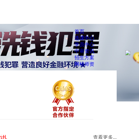
首页
选课中心
学员中心
中审资讯
招生方案
网校师资
讯
查看更多...