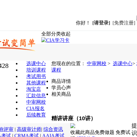
你好！
[请登录]
[免费注册]
全部分类
收起
选课中心
您现在的位置：
中审网校
>
选课中心
>
428
培训课程
课程
考试用书
商品详情
其他课程
学员心声
淘宝店
相关商品
汇款信息
中审网校
CIA报名
后续教育
精讲讲座（10讲）
称评审
|
高级审计师
|
综合资讯
收藏此商品
免费做题
免费试
识
A考试
|
CRMA考试
|
AAIA考试