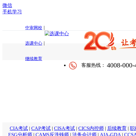
微信
手机学习
|
中审网校
|
选课中心
继续教育
4008-000-
客服热线：
CIA考试
|
CAP考试
|
CISA考试
|
CICS内控师
|
后续教育
|
职
ESG分析师
|
CAMS反洗钱师
|
法务会计师
|
AIA-GDA
|
CCS