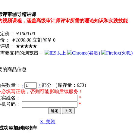
师评审辅导精讲课
的视频课程，涵盖高级审计师评审所需的理论知识和实践技能
定价：
￥1000.00
价：
￥
1000.00
立刻省￥ 0
评级：
★★★★★
库需要支持的浏览器：
IE9以上
Chrome(谷歌)
Firefox(火狐)
要的商品信息
购买数量：
-
+
部分
（库存量：
953
）
务必填写正确，否则可能影响后续服务！
真实姓名：
*
手机号码：
*
确定
关闭
X 关闭
成功添加到购物车