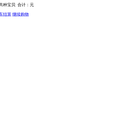
共
种宝贝 合计：
元
车结算
继续购物