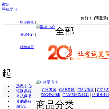
微信
手机学习
你好！
[请登录]
|
中审网校
全部
|
选课中心
继续教育
起
选课中心
CIA考试
|
CAP考试
|
CISA考试
|
CICS
培训课程
ESG分析师
|
CAMS反洗钱师
|
法务会计
考试用书
其他课程
商品分类
淘宝店