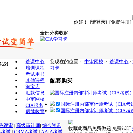
你好！
[请登录]
[免费注册]
全部分类
收起
选课中心
您现在的位置：
中审网校
>
选课中心
>
428
培训课程
习卡
考试用书
配套购买
其他课程
淘宝店
汇款信息
中审网校
国际注册内部审计师考试（CIA考
CIA报名
国际注册内部审计师考试（CIA考
后续教育
称评审
|
高级审计师
|
综合资讯
收藏此商品
免费做题
免费试听
A考试
|
CRMA考试
|
AAIA考试