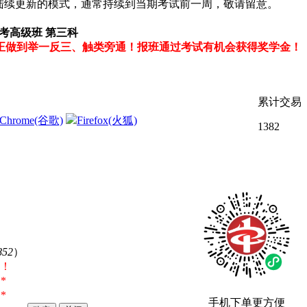
为陆续更新的模式，通常持续到当期考试前一周，敬请留意。
考高级班 第三科
正做到举一反三、触类旁通！报班通过考试有机会获得奖学金！
累计交易
Chrome(谷歌)
Firefox(火狐)
1382
852
）
！
*
*
手机下单更方便