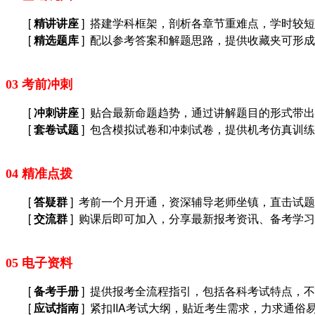
[
精讲讲座
] 搭建学科框架，剖析各章节重难点，学时较
[
精选题库
] 配以参考答案和解题思路，提供收藏夹可形
03 考前冲刺
[
冲刺讲座
] 贴合最新命题趋势，通过讲解题目的形式带
[
套卷试题
] 包含模拟试卷和冲刺试卷，
提供机考仿真训练
04 精准点拨
[
答疑群
] 考前一个月开通，资深辅导老师坐镇，直击试
[
交流群
] 购课后即可加入，分享最新报考资讯、备考学
05 电子资料
[
备考手册
] 提供报考全流程指引，包括各科考试特点，
[
应试指南
] 紧扣IIA考试大纲，贴近考生需求，力求通