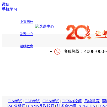
微信
手机学习
|
中审网校
|
选课中心
继续教育
4008-000-
客服热线：
CIA考试
|
CAP考试
|
CISA考试
|
CICS内控师
|
后续教育
|
职
ESG分析师
|
CAMS反洗钱师
|
法务会计师
|
AIA-GDA
|
CCS