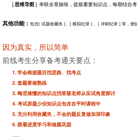
[
思维导图
] 串联全章脉络，提炼重要知识点，每期结合
其他功能：
包含[ 试题收藏夹 ]、[ 模拟纪录 ] 、[ 冲刺纪录 ] 
因为真实，所以简单
前线考生分享备考通关要点：
1. 学会根据题目找思路、找考点
2. 套题要做熟练
3. 晦涩难懂的知识点找答疑老师从应试角度探讨
4. 考试原题少但知识点包含在平时课程中
5. 充分利用收藏夹，不会的题反复做加深印象
6. 跟着进度学习和做题巩固
......