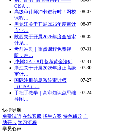
别让证书“悄悄被吊销”——
CISA…
08-07
高级审计师冲刺进行时！网校
课程…
08-07
黑龙江关于开展2026年度审计
专业…
08-05
陕西关于开展2026年度全省审
计系…
07-31
考前冲刺｜重点课程免费视
听，冲…
07-31
冲刺CIA：8月备考黄金法则
07-30
浙江关于开展2026年度正高级
审计…
07-27
国际注册信息系统审计师
（CISA）…
07-24
手把手教学｜高审知识点思维
导图…
快捷导航
免费试听
在线客服
招生方案
特色辅导
自
助开卡
学习流程
学员心声