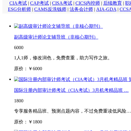
CIA考试
|
CAP考试
|
CISA考试
|
CICS内控师
|
后续教育
|
职
ESG分析师
|
CAMS反洗钱师
|
法务会计师
|
AIA-GDA
|
CCS
副高级审计师论文辅导班（非核心期刊）
6000
1人1师，修改润色，免费查重，助力写作之旅。
原价：￥
6000
国际注册内部审计师考试（CIA考试）3月机考精品班 …
1800
专享服务精品班、预测点题内容，不过免费重读低风险…
原价：￥
1800