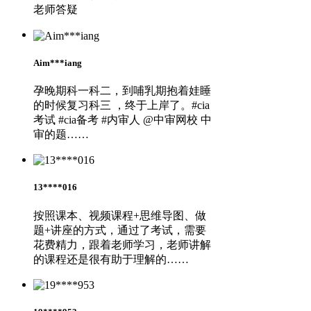
老师答疑
Aim***iang
孕晚期科一科二，到哺乳期抱着娃睡
的时候复习科三 ，终于上岸了。#cia
考试 #cia备考 #内审人 @中审网校 中
审的题……
13****016
按照课本、视频课程+思维导图、做
题+讲座的方式，通过了考试，需要
花费精力，跟着老师学习，老师讲解
的课程还是很有助于理解的……