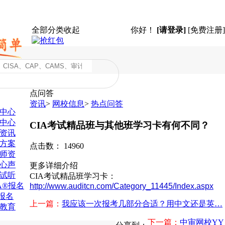
全部分类
收起
你好！
[请登录]
[免费注册]
点问答
资讯
>
网校信息
>
热点问答
中心
中心
CIA考试精品班与其他班学习卡有何不同？
资讯
方案
点击数：
14960
师资
心声
更多详细介绍
试听
CIA考试精品班学习卡：
SA®报名
http://www.auditcn.com/Category_11445/Index.aspx
A报名
上一篇：
我应该一次报考几部分合适？用中文还是英…
教育
下一篇：
中审网校YY