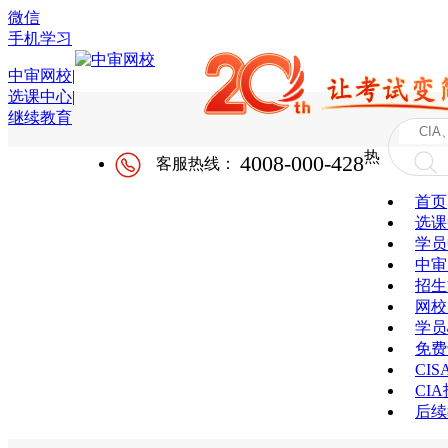
微信
手机学习
中审网校
|
选课中心
|
继续教育
热
4008-000-428
客服热线：
首页
选课
学员
中审
招生
网校
学员
免费
CI
CI
后续