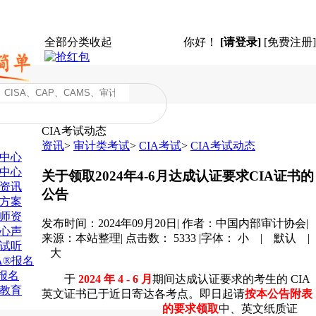
全部分类
收起
你好！
[请登录]
[免费注册]
CIA考试动态
资讯
>
审计类考试
>
CIA考试
>
CIA考试动态
中心
中心
关于领取2024年4-6月达成认证要求CIA证书的
资讯
公告
方案
师资
发布时间：2024年09月20日
|
作者：中国内部审计协会
|
心声
来源：本站整理
|
点击数：
5333
|
字体：
小
|
默认
|
试听
大
SA®报名
A报名
于
2024 年 4 - 6 月
期间达成认证要求的考生的 CIA
教育
英文证书已于近日寄达各考点。即日起请
按本公告附表
的要求领取
中、英文纸质证