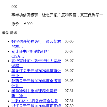
900
事半功倍高级班，让您开拓广度和深度，真正做到举一…
原价：￥
900
最新资讯
08-05
数字信任势在必行：多云架构
的核…
08-07
别让证书“悄悄被吊销”——
CISA…
08-07
高级审计师冲刺进行时！网校
课程…
08-07
黑龙江关于开展2026年度审计
专业…
08-05
陕西关于开展2026年度全省审
计系…
07-31
考前冲刺｜重点课程免费视
听，冲…
07-31
冲刺CIA：8月备考黄金法则
07-30
浙江关于开展2026年度正高级