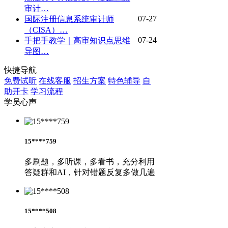
审计…
07-27
国际注册信息系统审计师
（CISA）…
07-24
手把手教学｜高审知识点思维
导图…
快捷导航
免费试听
在线客服
招生方案
特色辅导
自
助开卡
学习流程
学员心声
15****759
多刷题，多听课，多看书，充分利用
答疑群和AI，针对错题反复多做几遍
15****508