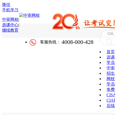
微信
手机学习
中审网校
|
选课中心
|
继续教育
4008-000-428
客服热线：
首页
选课
学员
中审
招生
网校
学员
免费
CI
CI
后续