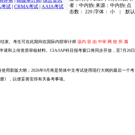
称评审
|
高级审计师
|
综合资讯
者：中内协
|
来源：中内协
|
点
A考试
|
CRMA考试
|
AAIA考试
击数：
229
|
字体：
小
|
默认
月20日结束。考生可在此期间在国际内部审计师
该内 容 由 中审 网 校 所 属
证申请和上传资质审核材料。
CIA
/IAP科目报考窗口将同步开放，至7月20日
将使用新版大纲；2026年9月将是简体中文考试使用现行大纲的最后一个考
手册》
，以便妥善安排有关备考事项。