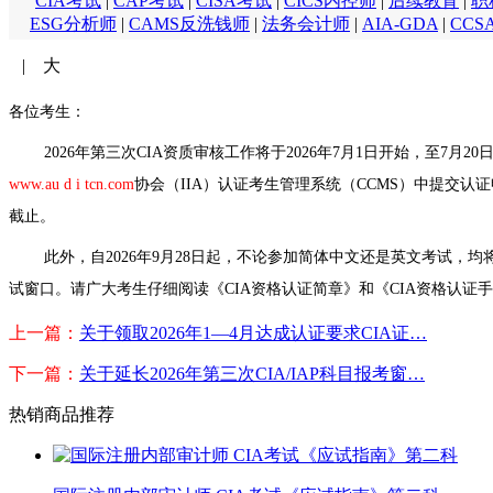
CIA考试
|
CAP考试
|
CISA考试
|
CICS内控师
|
后续教育
|
职
ESG分析师
|
CAMS反洗钱师
|
法务会计师
|
AIA-GDA
|
CCS
|
大
各位考生：
2026年第三次CIA资质审核工作将于2026年7月1日开始，至7
www.au d i tcn.com
协会（IIA）认证考生管理系统（CCMS）中提交认
截止。
此外，自2026年9月28日起，不论参加简体中文还是英文考试，均
试窗口。
请广大考生仔细阅读《CIA资格认证简章》和《CIA资格认证
上一篇：
关于领取2026年1—4月达成认证要求CIA证…
下一篇：
关于延长2026年第三次CIA/IAP科目报考窗…
热销商品推荐