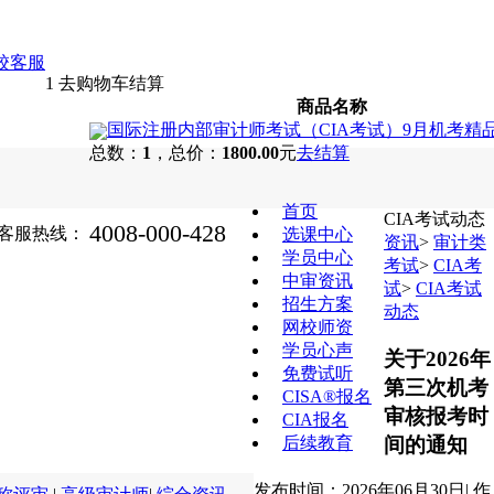
1
去购物车结算
商品名称
国际注册内部审计师考试（CIA考试）9月机考精品
总数：
1
，总价：
1800.00
元
去结算
首页
CIA考试动态
4008-000-428
客服热线：
选课中心
资讯
>
审计类
学员中心
考试
>
CIA考
中审资讯
试
>
CIA考试
招生方案
动态
网校师资
学员心声
关于2026年
免费试听
第三次机考
CISA®报名
审核报考时
CIA报名
间的通知
后续教育
发布时间：2026年06月30日
|
作