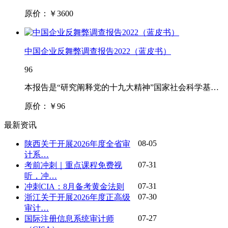
原价：￥
3600
中国企业反舞弊调查报告2022（蓝皮书）
96
本报告是“研究阐释党的十九大精神”国家社会科学基…
原价：￥
96
最新资讯
08-05
陕西关于开展2026年度全省审
计系…
07-31
考前冲刺｜重点课程免费视
听，冲…
07-31
冲刺CIA：8月备考黄金法则
07-30
浙江关于开展2026年度正高级
审计…
07-27
国际注册信息系统审计师