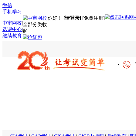
微信
手机学习
你好！
[请登录]
[免费注册]
中审网校
|
全部分类
收
选课中心
|
起
继续教育