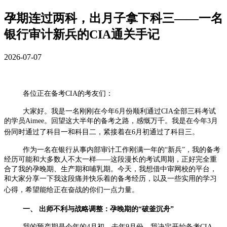
孕期连过两科，出月子拿下科三——一名
银行审计新兵的CIA通关手记
2026-07-07
各位正在备考
CIA
的考友们：
大家好。我是一名刚刚在今年
6
月份顺利通过
CIA
全部三科考试
的学员
Aimee
。回望这大半年的备考之路，感慨万千。我是在今年
3
月
份同时通过了科目一和科目二，紧接着在
6
月初通过了科目三。
作为一名在银行从事内部审计工作刚满一年的“新兵”，我的备考
经历可能和大多数人不太一样——这段漫长的考试周期，正好完全重
合了我的孕晚期、生产期和哺乳期。今天，我想借中审网校的平台，
和大家分享一下我这段痛并快乐着的备考经历，以及一些实用的学习
心得，希望能给正在奋战的你们一点力量。
一、
出师不利与战略调整：孕晚期的“破釜沉舟”
我的预产期是今年的
4
月初。去年
9
月份，我决定开始备考
CIA
，