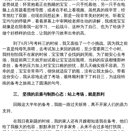
姿势就是：怀里抱着正在熟睡的宝宝，一只手托着他，另一只手在电
脑上点答题看思维导图，或者在手机上看视频。虽然真的很辛苦，经
常熬红了双眼，但现在回想起来，那是一段非常美好的时光。听着宝
宝均匀的呼吸声，看着屏幕上中审网校老师生动的讲解，我感觉宝宝
就像是在陪着我一起学习、一起战斗。这种为了自己、也为了给孩子
做个好榜样的信念，让我的学习效率出奇的高。
到了
6
月
5
号考科三的时候，我又面临了一个小挑战。因为我之前
一直是纯母乳亲喂，去考试加上来回的路程，至少需要两三个小时。
我特别怕我不在家的时候，宝宝饿了会找妈妈哭闹。为了能安心去考
场，我提前两三天就开始试着让宝宝适应瓶喂。当妈的应该都懂那种
牵挂，备考的压力加上对宝宝口粮的担忧，那几天确实很不容易。万
幸的是，宝宝非常乖巧，很快就适应了奶瓶，没有让我太操心。带着
这份安心，我从容地走进了考场，最终顺利拿下了科目三，为这段特
殊的备考之旅画上了圆满的句号。
三、 坚强的后盾与制胜心态：站上考场，就是胜利
回顾这大半年的备考，我能一路过关斩将，离不开家人们的鼎力
支持。
在我日夜刷题的时候，我的家人还有月嫂都知道我在备考。他们
给了我极大的包容，默默承担了许多家务，从来不会过多地打扰我，