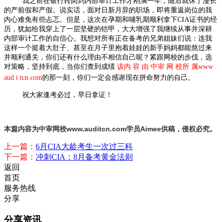
我之前在银行转岗到内部审计工作才刚满一年，随后就休了漫长
的产前假和产假。说实话，面对日新月异的职场，即将重返岗位的我
内心难免有些忐忑。但是，这次在孕期和哺乳期顺利拿下
CIA
证书的经
历，犹如给我穿上了一层坚硬的铠甲，大大增强了我继续从事并深耕
内部审计工作的自信心。我想对所有正在备考的兄弟姐妹们说：连我
这样一个挺着大肚子、甚至在月子里抱着娃娃的新手妈妈都能熬过来
并顺利通关，你们还有什么理由不相信自己呢？紧跟网校的步伐，选
对策略，坚持到底，当你们查到成绩
该内 容 由 中审 网 校所 属www .
aud i tcn.com
的那一刻，你们一定会感谢现在拼命努力的自己。
祝大家逢考必过，早日拿证！
本篇内容为中审网校www.auditcn.com学员Aimee供稿，侵权必究。
上一篇：
6月CIA大龄考生一次过三科
下一篇：
冲刺CIA：8月备考黄金法则
返回
首页
服务热线
分享
分享资讯