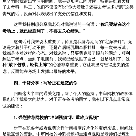
尽全力给我留出学习的时间。我去参加考试的时候，特别是挺着大肚
子去考科一科二，他们不仅没有说
“
你大着肚子还要去考试多折腾
”
这类
丧气的话，反而对我表现出了充分的信任和支持。
这里我特别想分享我老公对我说过的一句话：
“
你只要站在这个
考场上，就已经胜利了，不要去关心结果
。
”
这句话对我来说太重要了，简直是我备考期间的
“
定海神针
”
。无
论是大着肚子行动不便，还是产后哺乳期牵肠挂肚，每一次去考试，
我都是本着这样的心态。对我来说，只要我克服了眼前的困难，顺利
到达了考点，坐到了电脑前，我就已经战胜了自己，就是胜利了。这
种
“
放下包袱，轻装上阵
”
的心态非常重要，它让我没有患得患失的焦
虑，反而能在考场上发挥出最好的水平。
四、干货分享：写给正在迷茫的你
回顾这大半年的通关之路，除了个人的坚持，中审网校的教学体
系也给了我极大的助力。对于正在备考的同学，我有以下几点非常真
诚的建议：
1.
强烈推荐网校的“冲刺视频”和“重难点视频”
对于在职备考或者像我这样时间极度碎片化的宝妈来说，时间就
是最宝贵的资源。中审网校的冲刺视频和重难点视频是老师们提炼出