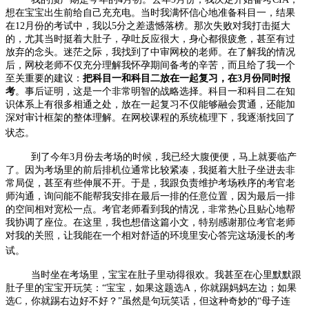
想在宝宝出生前给自己充充电。当时我满怀信心地准备科目一，结果
在
12
月份的考试中，我以
5
分之差遗憾落榜。那次失败对我打击挺大
的，尤其当时挺着大肚子，孕吐反应很大，身心都很疲惫，甚至有过
放弃的念头。迷茫之际，我找到了中审网校的老师。在了解我的情况
后，网校老师不仅充分理解我怀孕期间备考的辛苦，而且给了我一个
至关重要的建议：
把科目一和科目二放在一起复习，在
3
月份同时报
考
。事后证明，这是一个非常明智的战略选择。科目一和科目二在知
识体系上有很多相通之处，放在一起复习不仅能够融会贯通，还能加
深对审计框架的整体理解。在网校课程的系统梳理下，我逐渐找回了
状态。
到了今年
3
月份去考场的时候，我已经大腹便便，马上就要临产
了。因为考场里的前后排机位通常比较紧凑，我挺着大肚子坐进去非
常局促，甚至有些伸展不开。于是，我跟负责维护考场秩序的考官老
师沟通，询问能不能帮我安排在最后一排的任意位置，因为最后一排
的空间相对宽松一点。考官老师看到我的情况，非常热心且贴心地帮
我协调了座位。在这里，我也想借这篇小文，特别感谢那位考官老师
对我的关照，让我能在一个相对舒适的环境里安心答完这场漫长的考
试。
当时坐在考场里，宝宝在肚子里动得很欢。我甚至在心里默默跟
肚子里的宝宝开玩笑：
“
宝宝，如果这题选
A
，你就踢妈妈左边；如果
选
C
，你就踢右边好不好？
”
虽然是句玩笑话，但这种奇妙的
“
母子连