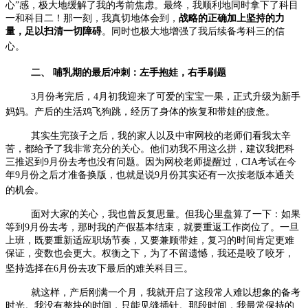
心
”
感，极大地缓解了我的考前焦虑。最终，我顺利地同时拿下了科目
一和科目二！那一刻，我真切地体会到，
战略的正确加上坚持的力
量，足以扫清一切障碍
。同时也极大地增强了我后续备考科三的信
心。
二、
哺乳期的最后冲刺：左手抱娃，右手刷题
3
月份考完后，
4
月初我迎来了可爱的宝宝一果，正式升级为新手
妈妈。产后的生活鸡飞狗跳，经历了身体的恢复和带娃的疲惫。
其实生完孩子之后，我的家人以及中审网校的老师们看我太辛
苦，都给予了我非常充分的关心。他们劝我不用这么拼，建议我把科
三推迟到
9
月份去考也没有问题。因为网校老师提醒过，
CIA
考试在今
年
9
月份之后才准备换版，也就是说
9
月份其实还有一次按老版本通关
的机会。
面对大家的关心，我也曾反复思量。但我心里盘算了一下：如果
等到
9
月份去考，那时我的产假基本结束，就要重返工作岗位了。一旦
上班，既要重新适应职场节奏，又要兼顾带娃，复习的时间肯定更难
保证，变数也会更大。权衡之下，为了不留遗憾，我还是咬了咬牙，
坚持选择在
6
月份去攻下最后的难关科目三。
就这样，产后刚满一个月，我就开启了这段常人难以想象的备考
时光。我没有整块的时间，只能见缝插针。那段时间，我最常保持的