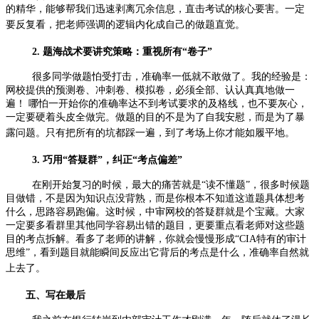
的精华，能够帮我们迅速剥离冗余信息，直击考试的核心要害。一定
要反复看，把老师强调的逻辑内化成自己的做题直觉。
2.
题海战术要讲究策略：重视所有“卷子”
很多同学做题怕受打击，准确率一低就不敢做了。我的经验是：
网校提供的预测卷、冲刺卷、模拟卷，必须全部、认认真真地做一
遍！ 哪怕一开始你的准确率达不到考试要求的及格线，也不要灰心，
一定要硬着头皮全做完。做题的目的不是为了自我安慰，而是为了暴
露问题。只有把所有的坑都踩一遍，到了考场上你才能如履平地。
3.
巧用“答疑群”，纠正“考点偏差”
在刚开始复习的时候，最大的痛苦就是“读不懂题”，很多时候题
目做错，不是因为知识点没背熟，而是你根本不知道这道题具体想考
什么，思路容易跑偏。这时候，中审网校的答疑群就是个宝藏。大家
一定要多看群里其他同学容易出错的题目，更要重点看老师对这些题
目的考点拆解。看多了老师的讲解，你就会慢慢形成“
CIA
特有的审计
思维”，看到题目就能瞬间反应出它背后的考点是什么，准确率自然就
上去了。
五、写在最后