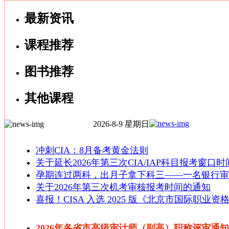
最新资讯
CIA
考
课程推荐
试9
月
图书推荐
班
其他课程
试听
2026-8-9 星期日
其他
班：
冲刺CIA：8月备考黄金法则
12月
关于延长2026年第三次CIA/IAP科目报考窗口时
 /
孕期连过两科，出月子拿下科三——一名银行审
3月
关于2026年第三次机考审核报考时间的通知
 /
喜报！CISA 入选 2025 版《北京市国际职业资
6月
班
2026年各省市高级审计师（副高）职称评审通知