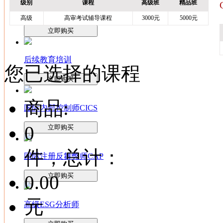
级别
课程
高级班
精品班
法务会计师FCPA
高级
高审考试辅导课程
3000元
5000元
立即购买
后续教育培训
您已选择的课程
立即购买
商品:
国际内部控制师CICS
0
立即购买
件，总计：
国际注册反舞弊师CAP
0.00
立即购买
元
高级ESG分析师