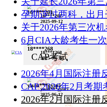
关于延长2026年第三
科目二考试心得 科目二考试与科目一和科目三
孕期连过两科，出月
有很大区别，因其题目灵活、原...
16****201
2025-09-12
关于2026年第三次
6月CIA大龄考生一
两门考试都是顺利通过，感谢中审网校的老师
们。 这次准备的没有科一充分，一直...
18****268
CAP考试
2025-09-10
2026年4月国际注
科三的信息部分对我来说是零基础，很多名词
不懂，概念空白，准备流程是，先看书对...
CAP 2026年2月
yuan***gyuci
2025-06-12
2026年2月国际注