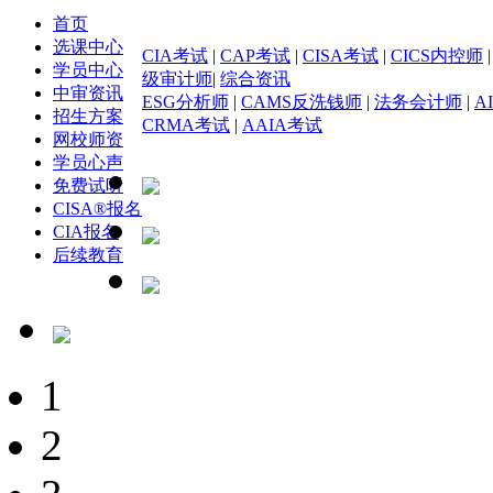
首页
选课中心
CIA考试
|
CAP考试
|
CISA考试
|
CICS内控师
学员中心
级审计师
|
综合资讯
中审资讯
ESG分析师
|
CAMS反洗钱师
|
法务会计师
|
A
招生方案
CRMA考试
|
AAIA考试
网校师资
学员心声
免费试听
CISA®报名
CIA报名
后续教育
1
2