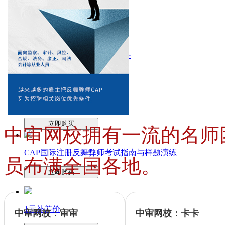
CIA考试《应试指南》第三科
立即购买
CIA考试《应试指南》全套3科
立即购买
CIA考试教材红皮书
立即购买
中审网校拥有一流的名师
CAP国际注册反舞弊师考试指南与样题演练
员布满全国各地。
立即购买
1元补差价
中审网校：审审
中审网校：卡卡