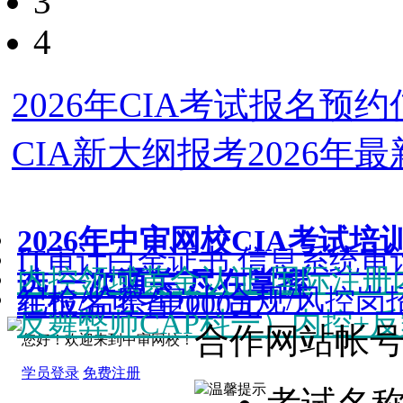
3
4
2026年CIA考试报名预
CIA新大纲报考2026年
2026年中审网校CIA考试培
IT审计白金证书 信息系统审
内控领域黄金认证 国际注册内
选 一次通关 尽在掌握
纪检/监察/审计/合规/风控
在报名可省2000元
反舞弊师CAP科一）内控+反
合作网站帐
您好！欢迎来到中审网校！
学员登录
免费注册
温馨提示