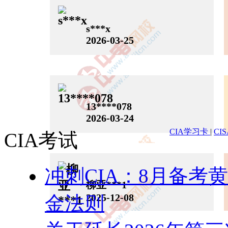
s***x
2026-03-25
接连作战八个月拿下，这也许是我考的最后一
张专业证书了，“老”来得“证”让我收...
13****078
2026-03-24
CIA学习卡
|
CI
CIA考试
12月份买课开始备考，到3月份一次性通过三科
冲刺CIA：8月备考黄
考试，真的要给自己点个大大的赞。...
柳亚***1
2025-12-08
金法则